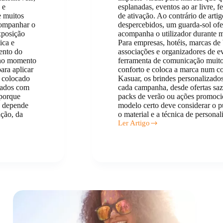
 e
esplanadas, eventos ao ar livre, 
 muitos
de ativação. Ao contrário de art
companhar o
despercebidos, um guarda-sol ofe
xposição
acompanha o utilizador durante m
ica e
Para empresas, hotéis, marcas de 
ento do
associações e organizadores de ev
o no momento
ferramenta de comunicação muito 
ara aplicar
conforto e coloca a marca num co
á colocado
Kasuar, os brindes personalizado
zados com
cada campanha, desde ofertas saz
 porque
packs de verão ou ações promoci
a depende
modelo certo deve considerar o pú
ação, da
o material e a técnica de personal
Ler Artigo
Guarda
sol
personalizado:
Modelos
e
Preços