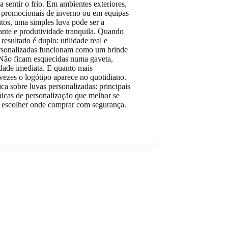
 sentir o frio. Em ambientes exteriores,
s promocionais de inverno ou em equipas
tos, uma simples luva pode ser a
ante e produtividade tranquila. Quando
resultado é duplo: utilidade real e
personalizadas funcionam como um brinde
 Não ficam esquecidas numa gaveta,
ade imediata. E quanto mais
vezes o logótipo aparece no quotidiano.
ica sobre luvas personalizadas: principais
nicas de personalização que melhor se
ra escolher onde comprar com segurança.