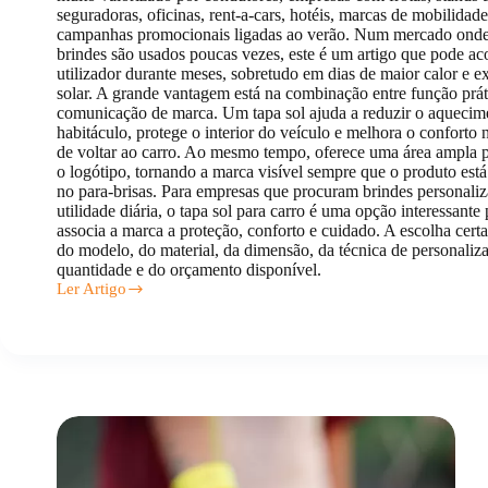
seguradoras, oficinas, rent-a-cars, hotéis, marcas de mobilidade
campanhas promocionais ligadas ao verão. Num mercado onde
brindes são usados poucas vezes, este é um artigo que pode a
utilizador durante meses, sobretudo em dias de maior calor e e
solar. A grande vantagem está na combinação entre função prát
comunicação de marca. Um tapa sol ajuda a reduzir o aquecim
habitáculo, protege o interior do veículo e melhora o confort
de voltar ao carro. Ao mesmo tempo, oferece uma área ampla p
o logótipo, tornando a marca visível sempre que o produto est
no para-brisas. Para empresas que procuram brindes personali
utilidade diária, o tapa sol para carro é uma opção interessante
associa a marca a proteção, conforto e cuidado. A escolha cert
do modelo, do material, da dimensão, da técnica de personaliz
quantidade e do orçamento disponível.
Ler Artigo
Tapa
sol
personalizado
para
carro:
tipos
e
preços