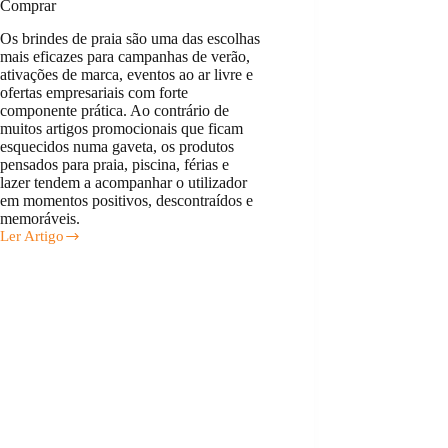
Comprar
Os brindes de praia são uma das escolhas
mais eficazes para campanhas de verão,
ativações de marca, eventos ao ar livre e
ofertas empresariais com forte
componente prática. Ao contrário de
muitos artigos promocionais que ficam
esquecidos numa gaveta, os produtos
pensados para praia, piscina, férias e
lazer tendem a acompanhar o utilizador
em momentos positivos, descontraídos e
memoráveis.
Ler Artigo
Brindes
de
Praia:
Ideias,
Preços
e
Onde
Comprar