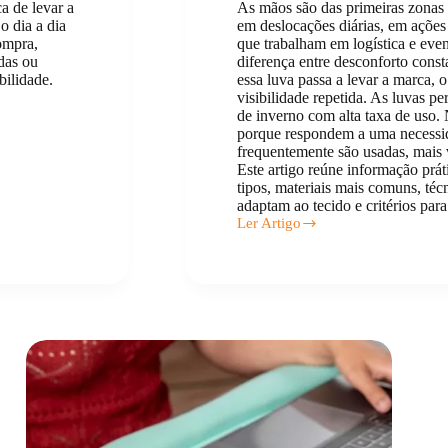
a de levar a
As mãos são das primeiras zonas a
o dia a dia
em deslocações diárias, em açõe
ompra,
que trabalham em logística e even
ndas ou
diferença entre desconforto const
ilidade.
essa luva passa a levar a marca, o 
visibilidade repetida. As luvas 
de inverno com alta taxa de uso.
porque respondem a uma necessid
frequentemente são usadas, mais 
Este artigo reúne informação prát
tipos, materiais mais comuns, téc
adaptam ao tecido e critérios pa
Ler Artigo
Luvas
Personalizadas:
tipos,
materiais
e
onde
comprar