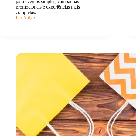
para eventos simples, campanhas
promocionais e experiências mais
completas.
Ler Artigo
Pulseiras
Personalizadas
para
Eventos:
Tipos
e
Materiais