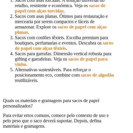
Sacos com asas torcidas. A solução universal do
retalho, resistente e económica. Veja os
sacos de
papel com alças torcidas
.
Sacos com asas planas. Ótimos para restauração e
mercearia por serem compactos e fáceis de
armazenar. Explore os
sacos de papel com alças
planas
.
Sacos com cordões têxteis. Escolha premium para
boutiques, perfumarias e eventos. Descubra os
sacos
de papel com alças têxteis
.
Sacos para garrafas. Dimensão vertical robusta para
gifting e garrafeiras. Veja os
sacos de papel para
vinho
.
Alternativas sustentáveis. Para reforçar o
posicionamento eco, combine com
sacos de algodão
reutilizáveis.
Quais os materiais e gramagens para sacos de papel
personalizados?
Para evitar erros comuns, comece pelo contexto de uso e
pelo peso que o saco deverá suportar. Depois, defina
materiais e gramagens.