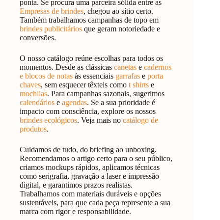
ponta. Se procura uma parceira sólida entre as
Empresas de brindes
, chegou ao sítio certo.
Também trabalhamos campanhas de topo em
brindes publicitários
que geram notoriedade e
conversões.
O nosso catálogo reúne escolhas para todos os
momentos. Desde as clássicas
canetas
e
cadernos
e blocos de notas
às essenciais
garrafas
e
porta
chaves
, sem esquecer têxteis como
t shirts
e
mochilas
. Para campanhas sazonais, sugerimos
calendários
e
agendas
. Se a sua prioridade é
impacto com consciência, explore os nossos
brindes ecológicos
. Veja mais no
catálogo de
produtos
.
Cuidamos de tudo, do briefing ao unboxing.
Recomendamos o artigo certo para o seu público,
criamos mockups rápidos, aplicamos técnicas
como serigrafia, gravação a laser e impressão
digital, e garantimos prazos realistas.
Trabalhamos com materiais duráveis e opções
sustentáveis, para que cada peça represente a sua
marca com rigor e responsabilidade.