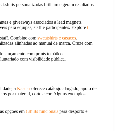
t-shirts personalizadas brilham e geram resultados
tantes e giveaways associados a lead magnets.
ráveis para equipas, staff e participantes. Explore
t-
e staff. Combine com
sweatshirts e casacos
.
alizadas alinhadas ao manual de marca. Cruze com
de lançamento com prints temáticos.
oluntariado com visibilidade pública.
alidade, a
Kasuar
oferece catálogo alargado, apoio de
los por material, corte e cor. Alguns exemplos
 as opções em
t-shirts funcionais
para desporto e