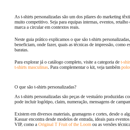
As t-shirts personalizadas são um dos pilares do marketing têxti
muito competitivo. Seja para equipas internas, eventos, retalho
marca a circular em contextos reais.
Neste guia prático explicamos o que são t-shirts personalizad
beneficiam, onde fazer, quais as técnicas de impressão, como e
baratas.
Para explorar já o catálogo completo, visite a categoria de
t-shir
t-shirts masculinas
. Para complementar o kit, veja também
polo
O que são t-shirts personalizadas?
As t-shirts personalizadas são peças de vestuário produzidas c
pode incluir logótipo, claim, numeração, mensagens de campanha 
Existem em diversos materiais, gramagens e cortes, desde o algod
Kasuar encontra desde modelos de entrada, ideais para eventos
VIP, como a
Original T Fruit of the Loom
ou as versões técnic