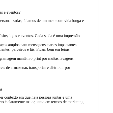
as e eventos?
s personalizadas, falamos de um meio com vida longa e
násios, lojas e eventos. Cada saída é uma impressão
paços amplos para mensagens e artes impactantes.
ientes, parceiros e fãs. Ficam bem em feiras,
 gramagem mantém o print por muitas lavagens,
ceis de armazenar, transportar e distribuir por
as
er contexto em que haja pessoas juntas e uma
to é claramente maior, tanto em termos de marketing