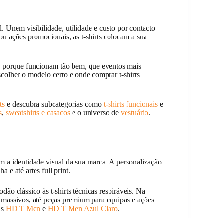
l. Unem visibilidade, utilidade e custo por contacto
 ou ações promocionais, as t-shirts colocam a sua
as, porque funcionam tão bem, que eventos mais
scolher o modelo certo e onde comprar t-shirts
ts
e descubra subcategorias como
t-shirts funcionais
e
s
,
sweatshirts e casacos
e o universo de
vestuário
.
om a identidade visual da sua marca. A personalização
e até artes full print.
ão clássico às t-shirts técnicas respiráveis. Na
 massivos, até peças premium para equipas e ações
as
HD T Men
e
HD T Men Azul Claro
.