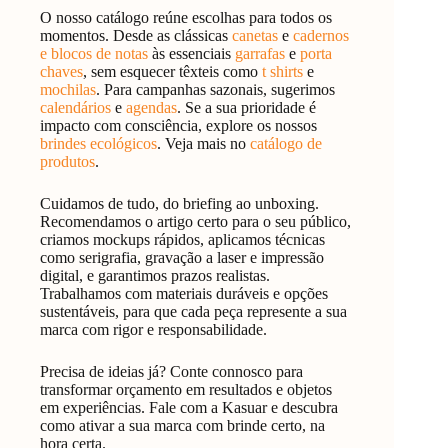
O nosso catálogo reúne escolhas para todos os
momentos. Desde as clássicas
canetas
e
cadernos
e blocos de notas
às essenciais
garrafas
e
porta
chaves
, sem esquecer têxteis como
t shirts
e
mochilas
. Para campanhas sazonais, sugerimos
calendários
e
agendas
. Se a sua prioridade é
impacto com consciência, explore os nossos
brindes ecológicos
. Veja mais no
catálogo de
produtos
.
Cuidamos de tudo, do briefing ao unboxing.
Recomendamos o artigo certo para o seu público,
criamos mockups rápidos, aplicamos técnicas
como serigrafia, gravação a laser e impressão
digital, e garantimos prazos realistas.
Trabalhamos com materiais duráveis e opções
sustentáveis, para que cada peça represente a sua
marca com rigor e responsabilidade.
Precisa de ideias já? Conte connosco para
transformar orçamento em resultados e objetos
em experiências. Fale com a Kasuar e descubra
como ativar a sua marca com brinde certo, na
hora certa.