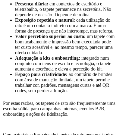
Presença diária:
em contextos de escritório e
teletrabalho, o tapete permanece na secretária. Não
depende de ocasião. Depende de rotina.
Exposição repetida e natural:
cada utilização do
rato é um contacto indireto com a marca. É uma
forma de presença que não interrompe, mas reforça.
Valor percebido superior ao custo:
um tapete com
bom acabamento e impressão bem executada pode
ter custo acessível e, ao mesmo tempo, parecer uma
oferta cuidada.
Adequação a kits e onboarding:
integrado num
conjunto com itens de escrita e tecnologia, o tapete
aumenta a coerência e eleva a perceção do kit.
Espaço para criatividade:
ao contrário de brindes
com área de marcação limitada, um tapete permite
trabalhar cor, padrões, mensagens curtas e até QR
codes, sem perder a função.
Por estas razões, os tapetes de rato são frequentemente uma
escolha sólida para campanhas internas, eventos B2B,
onboarding e ações de fidelização.
Que materiais e formatos de tapetes de rato personalizados