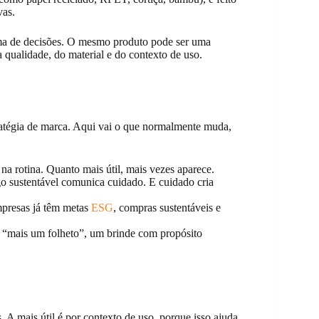
vas.
ma de decisões. O mesmo produto pode ser uma
 qualidade, do material e do contexto de uso.
ratégia de marca. Aqui vai o que normalmente muda,
 na rotina. Quanto mais útil, mais vezes aparece.
go sustentável comunica cuidado. E cuidado cria
presas já têm metas
ESG
, compras sustentáveis e
a “mais um folheto”, um brinde com propósito
 A mais útil é por contexto de uso, porque isso ajuda