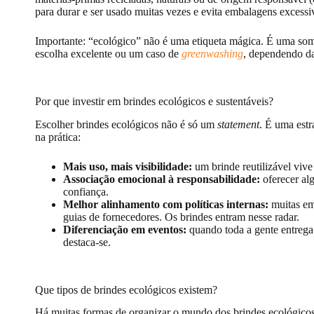
para durar e ser usado muitas vezes e evita embalagens excessi
Importante: “ecológico” não é uma etiqueta mágica. É uma so
escolha excelente ou um caso de
greenwashing
, dependendo da
Por que investir em brindes ecológicos e sustentáveis?
Escolher brindes ecológicos não é só um
statement
. É uma est
na prática:
Mais uso, mais visibilidade:
um brinde reutilizável vive
Associação emocional à responsabilidade:
oferecer al
confiança.
Melhor alinhamento com políticas internas:
muitas em
guias de fornecedores. Os brindes entram nesse radar.
Diferenciação em eventos:
quando toda a gente entreg
destaca-se.
Que tipos de brindes ecológicos existem?
Há muitas formas de organizar o mundo dos brindes ecológicos.