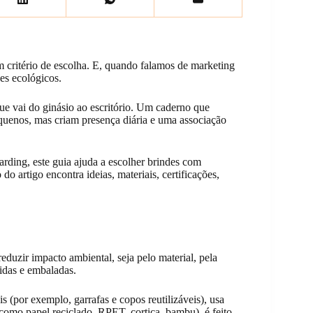
m critério de escolha. E, quando falamos de marketing
es ecológicos.
e vai do ginásio ao escritório. Um caderno que
uenos, mas criam presença diária e uma associação
rding, este guia ajuda a escolher brindes com
o artigo encontra ideias, materiais, certificações,
eduzir impacto ambiental, seja pelo material, pela
idas e embaladas.
s (por exemplo, garrafas e copos reutilizáveis), usa
(como papel reciclado, RPET, cortiça, bambu), é feito