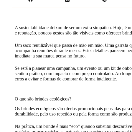
A sustentabilidade deixou de ser um extra simpático. Hoje, é u
e reputação, poucos gestos são tão visíveis como oferecer brind
Um saco reutilizável que passa de mão em mão. Uma garrafa qu
acompanha reuniões durante meses. Estes detalhes parecem peq
imediata: a sua marca pensa no futuro.
Se está a planear uma campanha, um evento ou um kit de onboa
sentido prático, com impacto e com preço controlado. Ao longo d
erros a evitar e formas de comprar de forma inteligente.
O que são brindes ecológicos?
Os brindes ecológicos são ofertas promocionais pensadas para r
durabilidade, pelo uso repetido ou pela forma como são produz
Na prática, um brinde é mais “eco” quando substitui descartávei
matérias-primas recicladas, naturais ou de origem responsável 